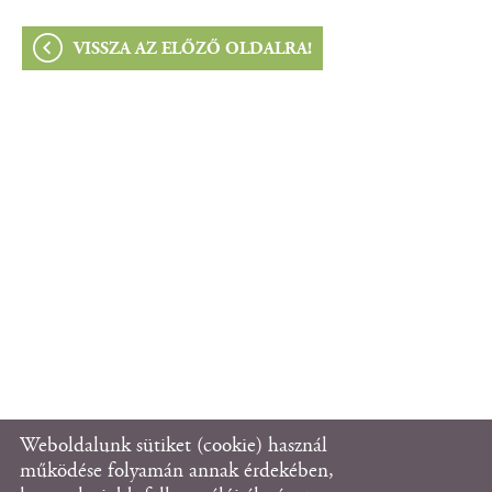
VISSZA AZ ELŐZŐ OLDALRA!
Weboldalunk sütiket (cookie) használ
© 2026 - Fanni Házat Támogató Alapítvány
működése folyamán annak érdekében,