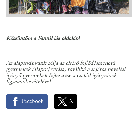
Köszöntöm a FanniHáz oldalán!
Az alapítványunk célja az eltérő fejlődésmenetű
gyermekek állapotjavítása, továbbá a sajátos nevelési
igényű gyermekek fejlesztése a család igényeinek
figyelembevételével
.
Facebook
X