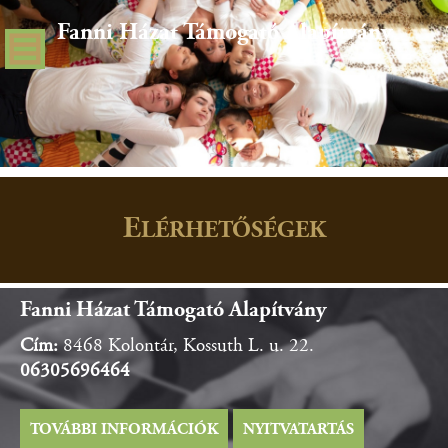
Fanni Házat Támogató Alapítvány
Fanni Házat Támogató Alapítvány
Fanni Házat Támogató Alapítvány
E
LÉRHETŐSÉGEK
Fanni Házat Támogató Alapítvány
Cím:
8468 Kolontár, Kossuth L. u. 22.
06305696464
TOVÁBBI INFORMÁCIÓK
NYITVATARTÁS