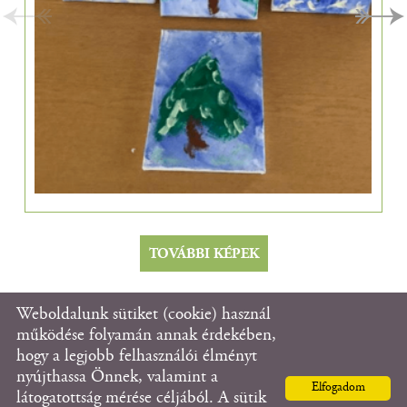
TOVÁBBI KÉPEK
Weboldalunk sütiket (cookie) használ
© 2026 - Fanni Házat Támogató Alapítvány
működése folyamán annak érdekében,
hogy a legjobb felhasználói élményt
nyújthassa Önnek, valamint a
Oldal információk
l
Adatkezelési tájékoztató
l
Elfogadom
látogatottság mérése céljából. A sütik
Impresszum