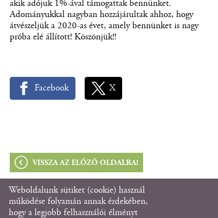
akik adójuk 1%-ával támogattak bennünket.
Adományukkal nagyban hozzájárultak ahhoz, hogy
átvészeljük a 2020-as évet, amely bennünket is nagy
próba elé állított! Köszönjük!!
Facebook
X
VISSZA AZ ELŐZŐ OLDALRA!
Weboldalunk sütiket (cookie) használ
© 2026 - Fanni Házat Támogató Alapítvány
működése folyamán annak érdekében,
hogy a legjobb felhasználói élményt